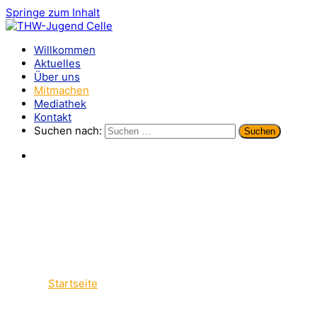
Springe zum Inhalt
THW-Jugend Celle
spielend helfen lernen
Willkommen
Aktuelles
Über uns
Mitmachen
Mediathek
Kontakt
Suchen nach:
Mitmachen
Startseite
Mitmachen