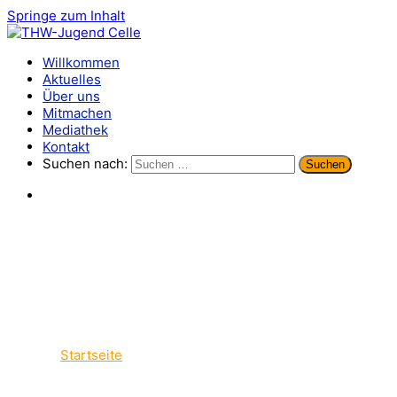
Springe zum Inhalt
THW-Jugend Celle
spielend helfen lernen
Willkommen
Aktuelles
Über uns
Mitmachen
Mediathek
Kontakt
Suchen nach:
Geschützt: Interna
Startseite
Interna